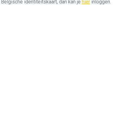
n Belgische identiteitskaart, dan kan je
hier
inloggen.